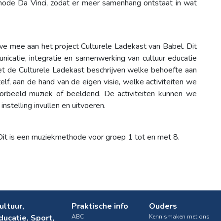
thode Da Vinci, zodat er meer samenhang ontstaat in wat
e mee aan het project Culturele Ladekast van Babel. Dit
nicatie, integratie en samenwerking van cultuur educatie
et de Culturele Ladekast beschrijven welke behoefte aan
lf, aan de hand van de eigen visie, welke activiteiten we
voorbeeld muziek of beeldend. De activiteiten kunnen we
nstelling invullen en uitvoeren.
it is een muziekmethode voor groep 1 tot en met 8.
ultuur,
Praktische info
Ouders
ducatie, Sport,
ABC
Kennismaken met ons