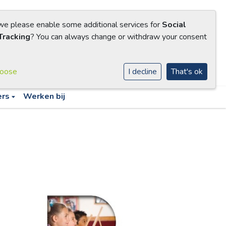
 we please enable some additional services for
Social
Tracking
? You can always change or withdraw your consent
hoose
I decline
That's ok
ers
Werken bij