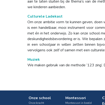
aan te laten sluiten bij de thema’s van de me
we kinderen aanbieden.
Culturele Ladekast
Om onze ambitie vorm te kunnen geven, doen w
is een handelbaar, mooi instrument voor commu
met én in het onderwijs. Zo kan onze school m
deskundigheidsbevordering er is. We bepalen ze
in een schooljaar in willen zetten binnen bij
vervolgens ook zelf of samen met een culturele i
Muziek
We maken gebruik van de methode ‘123 zing’. D
Onze school
Montessori
C
Onze kracht
Montessori in beeld
E