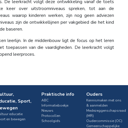
. De leerkracht volgt deze ontwikkeling vanaf de toets
 keer over uitstroomniveaus spreken, tot aan de
veaus waarop kinderen werken, zijn nog geen adviezen
iveaus zijn de ontwikkellijnen per vakgebied die het kind
ede baseren.
n leerlijn. In de middenbouw ligt de focus op het leren
et toepassen van die vaardigheden. De leerkracht volgt
lopend leerproces.
ultuur,
Praktische info
Ouders
ducatie, Sport,
ABC
Kennismaken met ons
Informatieboekje
& aanmelden
ewegen
Nieuws
Medezeggenschapsraad
ltuur educatie
Protocollen
(MR)
port en bewegen
Schoolgids
Oudercommissie (OC)
Gemeenschappelijke