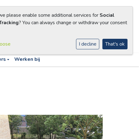
 we please enable some additional services for
Social
Tracking
? You can always change or withdraw your consent
hoose
I decline
That's ok
ers
Werken bij