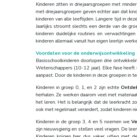
Kinderen zitten in driejaarsgroepen met minder
met driejaarsgroepen geven echter aan dat kind
kinderen van alle leeftijden. Langere tijd in de
Jaarlijks stroomt slechts een derde van de gro
kinderen duidelijke routines en verwachtinge
kinderen allemaal vanuit hun eigen leerlijn werk
Voordelen voor de onderwijsontwikkeling
Basisschoolkinderen doorlopen drie ontwikkelin
Wetenschappers (10-12 jaar). Elke fase heeft 
aanpast. Door de kinderen in deze groepen in t
Kinderen in groep 0, 1, en 2 zijn echte
Ontdek
herhalen. Ze werken daarom veel met materiaal. A
het leren. Het is belangrijk dat de leerkracht z
ook met regelmaat verandert, zodat kinderen nie
Kinderen in de groep 3, 4 en 5 noemen we
Ve
zijn nieuwsgierig en stellen veel vragen. De le
Kinderen krijgen hier dus vaker uitleg met 