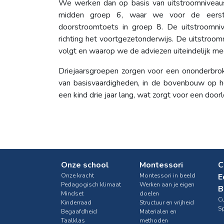
We werken dan op basis van uitstroomniveaus
midden groep 6, waar we voor de eerste
doorstroomtoets in groep 8. De uitstroomni
richting het voortgezetonderwijs. De uitstroomn
volgt en waarop we de adviezen uiteindelijk m
Driejaarsgroepen zorgen voor een ononderbroke
van basisvaardigheden, in de bovenbouw op h
een kind drie jaar lang, wat zorgt voor een door
Onze school
Montessori
C
Onze kracht
Montessori in beeld
E
Pedagogisch klimaat
Werken aan je eigen
B
Mindset
doelen
Cu
Kinderraad
Structuur en vrijheid
S
Begaafdheid
Materialen en
Taalklas
methoden