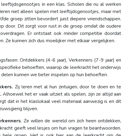
 leeftijdsgenootjes in een klas. Scholen die nu al werken
eren niet alleen spelen met leeftijdsgenootjes, maar met
zelfde groep zitten bevordert juist diepere vriendschappen.
ep door. Dit zorgt voor rust in de groep omdat de oudere
n overdragen. Er ontstaat ook minder competitie doordat
en. Ze kunnen zich dus moeilijker met elkaar vergelijken.
gsfasen: Ontdekkers (4-6 jaar), Verkenners (7-9 jaar) en
specifieke behoeften, waarop de leerkracht het onderwijs
e delen kunnen we beter inspelen op hun behoeften.
kers.
Zij leren met al hun zintuigen, door te doen en te
lhoewel het er vaak uitziet als spelen, zijn ze altijd aan
orgt dat in het klaslokaal veel materiaal aanwezig is en dit
uwsgierig blijven.
rkenners
. Ze willen de wereld om zich heen ontdekken,
erkracht geeft veel lesjes om hun vragen te beantwoorden.
de hele groep. Het is ook hier aan de leerkracht om de