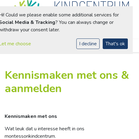
Hi! Could we please enable some additional services for
Social Media & Tracking
? You can always change or
withdraw your consent later.
Toggle navigation
Let me choose
I decline
That's ok
Kennismaken met ons &
aanmelden
Kennismaken met ons
Wat leuk dat u interesse heeft in ons
montessorikindcentrum.