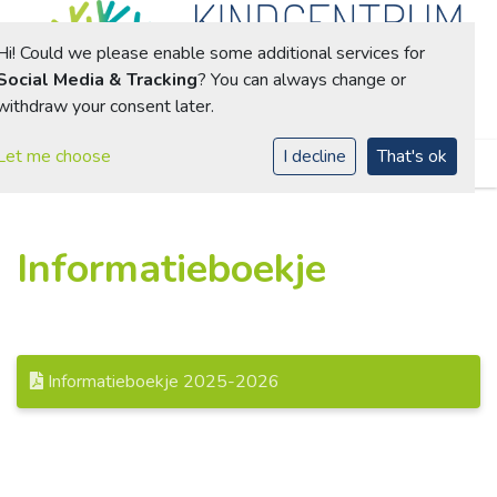
Hi! Could we please enable some additional services for
Social Media & Tracking
? You can always change or
withdraw your consent later.
Toggle navigation
Let me choose
I decline
That's ok
Informatieboekje
Informatieboekje 2025-2026